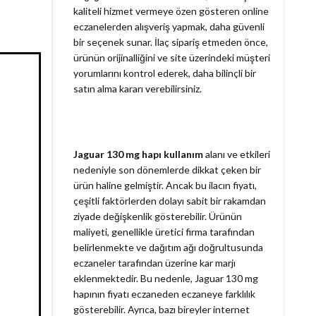
kaliteli hizmet vermeye özen gösteren online
eczanelerden alışveriş yapmak, daha güvenli
bir seçenek sunar. İlaç sipariş etmeden önce,
ürünün orijinalliğini ve site üzerindeki müşteri
yorumlarını kontrol ederek, daha bilinçli bir
satın alma kararı verebilirsiniz.
Jaguar 130 mg hapı kullanım
alanı ve etkileri
nedeniyle son dönemlerde dikkat çeken bir
ürün haline gelmiştir. Ancak bu ilacın fiyatı,
çeşitli faktörlerden dolayı sabit bir rakamdan
ziyade değişkenlik gösterebilir. Ürünün
maliyeti, genellikle üretici firma tarafından
belirlenmekte ve dağıtım ağı doğrultusunda
eczaneler tarafından üzerine kar marjı
eklenmektedir. Bu nedenle, Jaguar 130 mg
hapının fiyatı eczaneden eczaneye farklılık
gösterebilir. Ayrıca, bazı bireyler internet