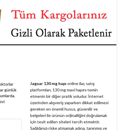
Jaguar 130 mg hapı
online ilaç satış
doktorlar
lar günlük
platformları, 130 mg mavi hapını temin
rumlarda,
etmenin bir diğer pratik yoludur. İnternet
üst
üzerinden alışveriş yaparken dikkat edilmesi
gereken en önemli husus, güvenilir ve
belgeleri ile ürünün orijinalliğini doğrulamak
için teyit edilen siteleri tercih etmektir.
Sağlığınızı riske atmamak adına, tanınmış ve