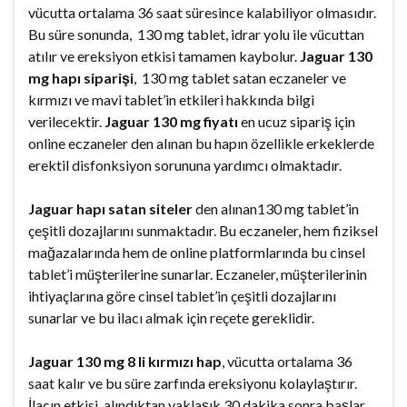
vücutta ortalama 36 saat süresince kalabiliyor olmasıdır.
Bu süre sonunda, 130 mg tablet, idrar yolu ile vücuttan
atılır ve ereksiyon etkisi tamamen kaybolur.
Jaguar 130
mg hapı siparişi
, 130 mg tablet satan eczaneler ve
kırmızı ve mavi tablet’in etkileri hakkında bilgi
verilecektir.
Jaguar 130 mg fiyatı
en ucuz sipariş için
online eczaneler den alınan bu hapın özellikle erkeklerde
erektil disfonksiyon sorununa yardımcı olmaktadır.
Jaguar hapı satan siteler
den alınan130 mg tablet’in
çeşitli dozajlarını sunmaktadır. Bu eczaneler, hem fiziksel
mağazalarında hem de online platformlarında bu cinsel
tablet’i müşterilerine sunarlar. Eczaneler, müşterilerinin
ihtiyaçlarına göre cinsel tablet’in çeşitli dozajlarını
sunarlar ve bu ilacı almak için reçete gereklidir.
Jaguar 130 mg 8 li kırmızı hap
, vücutta ortalama 36
saat kalır ve bu süre zarfında ereksiyonu kolaylaştırır.
İlacın etkisi, alındıktan yaklaşık 30 dakika sonra başlar