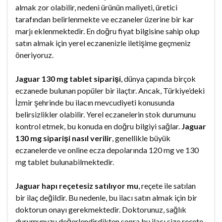
almak zor olabilir, nedeni ürünün maliyeti, üretici
tarafından belirlenmekte ve eczaneler üzerine bir kar
marjı eklenmektedir. En doğru fiyat bilgisine sahip olup
satın almak için yerel eczanenizle iletişime geçmeniz
öneriyoruz.
Jaguar 130 mg tablet siparişi
, dünya çapında birçok
eczanede bulunan popüler bir ilaçtır. Ancak, Türkiye’deki
İzmir şehrinde bu ilacın mevcudiyeti konusunda
belirsizlikler olabilir. Yerel eczanelerin stok durumunu
kontrol etmek, bu konuda en doğru bilgiyi sağlar.
Jaguar
130 mg siparişi nasıl verilir
, genellikle büyük
eczanelerde ve online ecza depolarında 120 mg ve 130
mg tablet bulunabilmektedir.
Jaguar hapı reçetesiz satılıyor mu
, reçete ile satılan
bir ilaç değildir. Bu nedenle, bu ilacı satın almak için bir
doktorun onayı gerekmektedir. Doktorunuz, sağlık
durumunuzu değerlendirdikten sonra bu ilacı size reçete