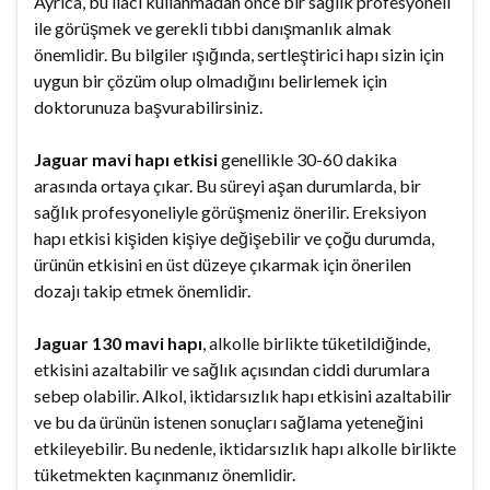
Ayrıca, bu ilacı kullanmadan önce bir sağlık profesyoneli
ile görüşmek ve gerekli tıbbi danışmanlık almak
önemlidir. Bu bilgiler ışığında, sertleştirici hapı sizin için
uygun bir çözüm olup olmadığını belirlemek için
doktorunuza başvurabilirsiniz.
Jaguar mavi hapı etkisi
genellikle 30-60 dakika
arasında ortaya çıkar. Bu süreyi aşan durumlarda, bir
sağlık profesyoneliyle görüşmeniz önerilir. Ereksiyon
hapı etkisi kişiden kişiye değişebilir ve çoğu durumda,
ürünün etkisini en üst düzeye çıkarmak için önerilen
dozajı takip etmek önemlidir.
Jaguar 130 mavi hapı
, alkolle birlikte tüketildiğinde,
etkisini azaltabilir ve sağlık açısından ciddi durumlara
sebep olabilir. Alkol, iktidarsızlık hapı etkisini azaltabilir
ve bu da ürünün istenen sonuçları sağlama yeteneğini
etkileyebilir. Bu nedenle, iktidarsızlık hapı alkolle birlikte
tüketmekten kaçınmanız önemlidir.