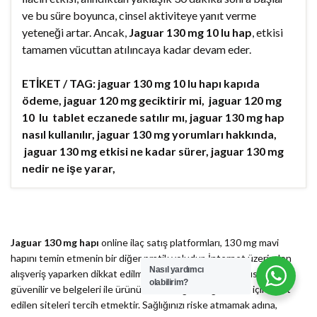
ve bu süre boyunca, cinsel aktiviteye yanıt verme
yeteneği artar. Ancak,
Jaguar 130 mg 10 lu hap
, etkisi
tamamen vücuttan atılıncaya kadar devam eder.
ETİKET / TAG: jaguar 130 mg 10 lu hapı kapıda
ödeme, jaguar 120 mg geciktirir mi, jaguar 120 mg
10 lu tablet eczanede satılır mı, jaguar 130 mg hap
nasıl kullanılır, jaguar 130 mg yorumları hakkında,
jaguar 130 mg etkisi ne kadar sürer, jaguar 130 mg
nedir ne işe yarar,
Jaguar 130 mg hapı
online ilaç satış platformları, 130 mg mavi
hapını temin etmenin bir diğer pratik yoludur. İnternet üzerinden
Nasıl yardımcı
alışveriş yaparken dikkat edilmesi gereken en önemli husus,
olabilirim?
güvenilir ve belgeleri ile ürünün orijinalliğini doğrulamak için teyit
edilen siteleri tercih etmektir. Sağlığınızı riske atmamak adına,