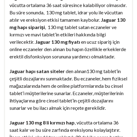
vücutta ortalama 36 saat süresince kalabiliyor olmasıdır.
Bu süre sonunda, 130 mg tablet, idrar yolu ile vücuttan
atılır ve ereksiyon etkisi tamamen kaybolur.
Jaguar 130
mg hapı siparişi
, 130 mg tablet satan eczaneler ve
kırmızı ve mavi tablet’in etkileri hakkında bilgi
verilecektir.
Jaguar 130 mg fiyatı
en ucuz sipariş için
online eczaneler den alınan bu hapın özellikle erkeklerde
erektil disfonksiyon sorununa yardımcı olmaktadır.
Jaguar hapı satan siteler
den alınan130 mg tablet’in
çeşitli dozajlarını sunmaktadır. Bu eczaneler, hem fiziksel
mağazalarında hem de online platformlarında bu cinsel
tablet’i müşterilerine sunarlar. Eczaneler, müşterilerinin
ihtiyaçlarına göre cinsel tablet’in çeşitli dozajlarını
sunarlar ve bu ilacı almak için reçete gereklidir.
Jaguar 130 mg 8 li kırmızı hap
, vücutta ortalama 36
saat kalır ve bu süre zarfında ereksiyonu kolaylaştırır.