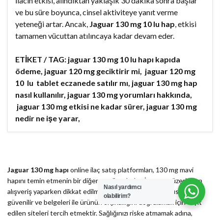
İlacın etkisi, alındıktan yaklaşık 30 dakika sonra başlar
ve bu süre boyunca, cinsel aktiviteye yanıt verme
yeteneği artar. Ancak,
Jaguar 130 mg 10 lu hap
, etkisi
tamamen vücuttan atılıncaya kadar devam eder.
ETİKET / TAG: jaguar 130 mg 10 lu hapı kapıda
ödeme, jaguar 120 mg geciktirir mi, jaguar 120 mg
10 lu tablet eczanede satılır mı, jaguar 130 mg hap
nasıl kullanılır, jaguar 130 mg yorumları hakkında,
jaguar 130 mg etkisi ne kadar sürer, jaguar 130 mg
nedir ne işe yarar,
Jaguar 130 mg hapı
online ilaç satış platformları, 130 mg mavi
hapını temin etmenin bir diğer pratik yoludur. İnternet üzerinden
Nasıl yardımcı
alışveriş yaparken dikkat edilmesi gereken en önemli husus,
olabilirim?
güvenilir ve belgeleri ile ürünün orijinalliğini doğrulamak için teyit
edilen siteleri tercih etmektir. Sağlığınızı riske atmamak adına,