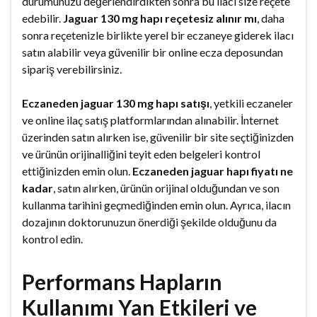
durumunuzu değerlendirdikten sonra bu ilacı size reçete
edebilir.
Jaguar 130 mg hapı reçetesiz alınır mı
, daha
sonra reçetenizle birlikte yerel bir eczaneye giderek ilacı
satın alabilir veya güvenilir bir online ecza deposundan
sipariş verebilirsiniz.
Eczaneden jaguar 130 mg hapı satışı
, yetkili eczaneler
ve online ilaç satış platformlarından alınabilir. İnternet
üzerinden satın alırken ise, güvenilir bir site seçtiğinizden
ve ürünün orijinalliğini teyit eden belgeleri kontrol
ettiğinizden emin olun.
Eczaneden jaguar hapı fiyatı ne
kadar
, satın alırken, ürünün orijinal olduğundan ve son
kullanma tarihini geçmediğinden emin olun. Ayrıca, ilacın
dozajının doktorunuzun önerdiği şekilde olduğunu da
kontrol edin.
Performans Hapların
Kullanımı Yan Etkileri ve