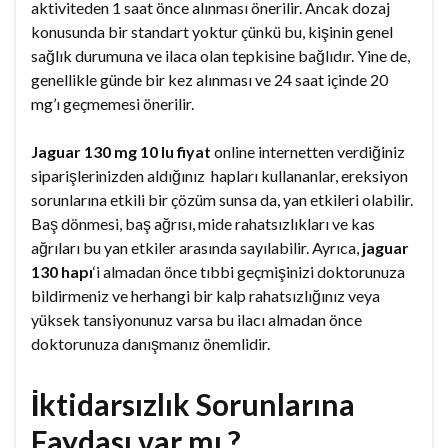
aktiviteden 1 saat önce alınması önerilir. Ancak dozaj
konusunda bir standart yoktur çünkü bu, kişinin genel
sağlık durumuna ve ilaca olan tepkisine bağlıdır. Yine de,
genellikle günde bir kez alınması ve 24 saat içinde 20
mg’ı geçmemesi önerilir.
Jaguar 130 mg 10 lu fiyat
online internetten verdiğiniz
siparişlerinizden aldığınız hapları kullananlar, ereksiyon
sorunlarına etkili bir çözüm sunsa da, yan etkileri olabilir.
Baş dönmesi, baş ağrısı, mide rahatsızlıkları ve kas
ağrıları bu yan etkiler arasında sayılabilir. Ayrıca,
jaguar
130 hapı
‘i almadan önce tıbbi geçmişinizi doktorunuza
bildirmeniz ve herhangi bir kalp rahatsızlığınız veya
yüksek tansiyonunuz varsa bu ilacı almadan önce
doktorunuza danışmanız önemlidir.
İktidarsızlık Sorunlarına
Faydası var mı ?.