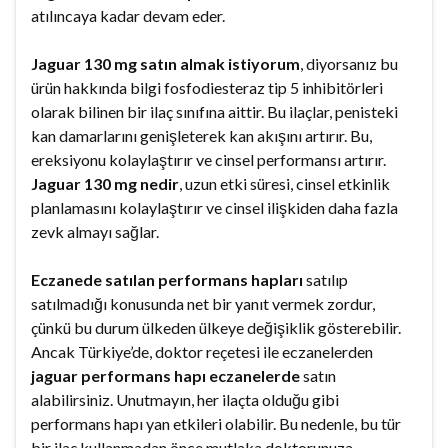
atılıncaya kadar devam eder.
Jaguar 130 mg satın almak istiyorum
, diyorsanız bu
ürün hakkında bilgi fosfodiesteraz tip 5 inhibitörleri
olarak bilinen bir ilaç sınıfına aittir. Bu ilaçlar, penisteki
kan damarlarını genişleterek kan akışını artırır. Bu,
ereksiyonu kolaylaştırır ve cinsel performansı artırır.
Jaguar 130 mg nedir
, uzun etki süresi, cinsel etkinlik
planlamasını kolaylaştırır ve cinsel ilişkiden daha fazla
zevk almayı sağlar.
Eczanede satılan performans hapları
satılıp
satılmadığı konusunda net bir yanıt vermek zordur,
çünkü bu durum ülkeden ülkeye değişiklik gösterebilir.
Ancak Türkiye’de, doktor reçetesi ile eczanelerden
jaguar performans hapı eczanelerde
satın
alabilirsiniz. Unutmayın, her ilaçta olduğu gibi
performans hapı yan etkileri olabilir. Bu nedenle, bu tür
bir ilaç kullanmadan önce mutlaka doktorunuza