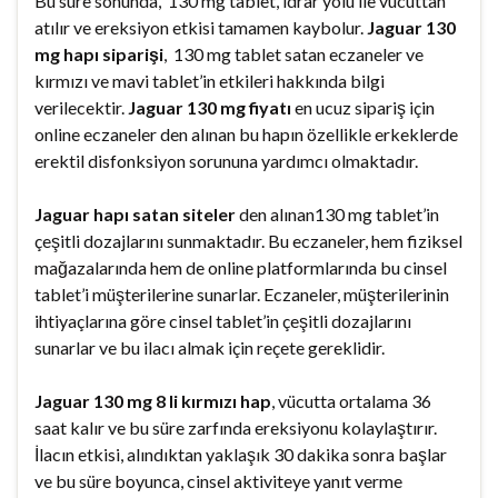
Bu süre sonunda, 130 mg tablet, idrar yolu ile vücuttan
atılır ve ereksiyon etkisi tamamen kaybolur.
Jaguar 130
mg hapı siparişi
, 130 mg tablet satan eczaneler ve
kırmızı ve mavi tablet’in etkileri hakkında bilgi
verilecektir.
Jaguar 130 mg fiyatı
en ucuz sipariş için
online eczaneler den alınan bu hapın özellikle erkeklerde
erektil disfonksiyon sorununa yardımcı olmaktadır.
Jaguar hapı satan siteler
den alınan130 mg tablet’in
çeşitli dozajlarını sunmaktadır. Bu eczaneler, hem fiziksel
mağazalarında hem de online platformlarında bu cinsel
tablet’i müşterilerine sunarlar. Eczaneler, müşterilerinin
ihtiyaçlarına göre cinsel tablet’in çeşitli dozajlarını
sunarlar ve bu ilacı almak için reçete gereklidir.
Jaguar 130 mg 8 li kırmızı hap
, vücutta ortalama 36
saat kalır ve bu süre zarfında ereksiyonu kolaylaştırır.
İlacın etkisi, alındıktan yaklaşık 30 dakika sonra başlar
ve bu süre boyunca, cinsel aktiviteye yanıt verme