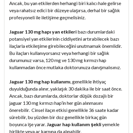
Ancak, bu yan etkilerden herhangi biri kalıcı hale gelirse
veya rahatsız edici bir düzeye ulaşırsa, derhal bir sağlık
profesyoneli ile iletişime geçmelisiniz.
Jaguar 130 mg hapı yan etkileri
bazı durumlardaki
potansiyel yan etkilerinin ciddiyetini artırabilecek bazı
ilaçlarla etkileşime girebileceğini unutmamak önemlidir.
Bu ilaçları kullanıyorsanız veya herhangi bir sağlık
durumunuz varsa, 120 mg ve 130 mg kırmızı hap
kullanmadan önce mutlaka doktorunuza danışmalısınız.
Jaguar 130 mg hap kullanımı
, genellikle ihtiyaç
duyulduğunda alınır, yaklaşık 30 dakika ile bir saat önce.
Ancak, bazı durumlarda, doktorlar düşük dozajlı bir
jaguar 130 mg kırmızı hap’in her gün alınmasını
önerebilir. Cinsel ilaçın etkisi genellikle 36 saate kadar
sürebilir, bu yüzden bir doz genellikle birkaç gün
boyunca işe yarar.
Jaguar hap kullanım şekli
yemekle
birlikte veya aç karnına da alınabilir.