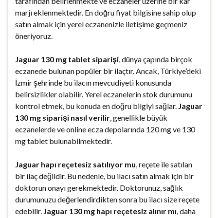
tarafından belirlenmekte ve eczaneler üzerine bir kar
marjı eklenmektedir. En doğru fiyat bilgisine sahip olup
satın almak için yerel eczanenizle iletişime geçmeniz
öneriyoruz.
Jaguar 130 mg tablet siparişi
, dünya çapında birçok
eczanede bulunan popüler bir ilaçtır. Ancak, Türkiye’deki
İzmir şehrinde bu ilacın mevcudiyeti konusunda
belirsizlikler olabilir. Yerel eczanelerin stok durumunu
kontrol etmek, bu konuda en doğru bilgiyi sağlar.
Jaguar
130 mg siparişi nasıl verilir
, genellikle büyük
eczanelerde ve online ecza depolarında 120 mg ve 130
mg tablet bulunabilmektedir.
Jaguar hapı reçetesiz satılıyor mu
, reçete ile satılan
bir ilaç değildir. Bu nedenle, bu ilacı satın almak için bir
doktorun onayı gerekmektedir. Doktorunuz, sağlık
durumunuzu değerlendirdikten sonra bu ilacı size reçete
edebilir.
Jaguar 130 mg hapı reçetesiz alınır mı
, daha