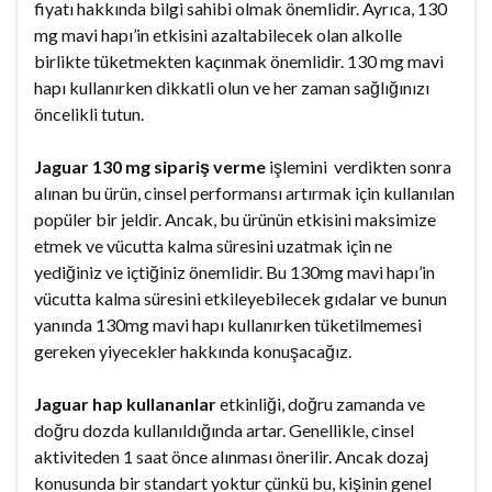
fiyatı hakkında bilgi sahibi olmak önemlidir. Ayrıca, 130
mg mavi hapı’in etkisini azaltabilecek olan alkolle
birlikte tüketmekten kaçınmak önemlidir. 130 mg mavi
hapı kullanırken dikkatli olun ve her zaman sağlığınızı
öncelikli tutun.
Jaguar 130 mg sipariş verme
işlemini verdikten sonra
alınan bu ürün, cinsel performansı artırmak için kullanılan
popüler bir jeldir. Ancak, bu ürünün etkisini maksimize
etmek ve vücutta kalma süresini uzatmak için ne
yediğiniz ve içtiğiniz önemlidir. Bu 130mg mavi hapı’in
vücutta kalma süresini etkileyebilecek gıdalar ve bunun
yanında 130mg mavi hapı kullanırken tüketilmemesi
gereken yiyecekler hakkında konuşacağız.
Jaguar hap kullananlar
etkinliği, doğru zamanda ve
doğru dozda kullanıldığında artar. Genellikle, cinsel
aktiviteden 1 saat önce alınması önerilir. Ancak dozaj
konusunda bir standart yoktur çünkü bu, kişinin genel