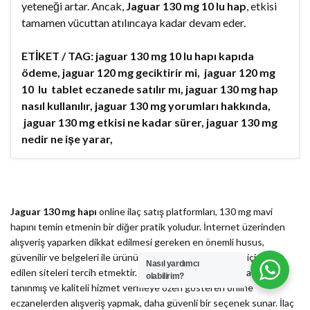
yeteneği artar. Ancak,
Jaguar 130 mg 10 lu hap
, etkisi
tamamen vücuttan atılıncaya kadar devam eder.
ETİKET / TAG: jaguar 130 mg 10 lu hapı kapıda
ödeme, jaguar 120 mg geciktirir mi, jaguar 120 mg
10 lu tablet eczanede satılır mı, jaguar 130 mg hap
nasıl kullanılır, jaguar 130 mg yorumları hakkında,
jaguar 130 mg etkisi ne kadar sürer, jaguar 130 mg
nedir ne işe yarar,
Jaguar 130 mg hapı
online ilaç satış platformları, 130 mg mavi
hapını temin etmenin bir diğer pratik yoludur. İnternet üzerinden
alışveriş yaparken dikkat edilmesi gereken en önemli husus,
güvenilir ve belgeleri ile ürünün orijinalliğini doğrulamak için teyit
Nasıl yardımcı
edilen siteleri tercih etmektir. Sağlığınızı riske atmamak adına,
olabilirim?
tanınmış ve kaliteli hizmet vermeye özen gösteren online
eczanelerden alışveriş yapmak, daha güvenli bir seçenek sunar. İlaç